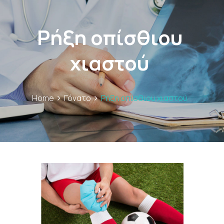
Ρήξη οπίσθιου
χιαστού
Home
Γόνατο
Ρήξη οπίσθιου χιαστού