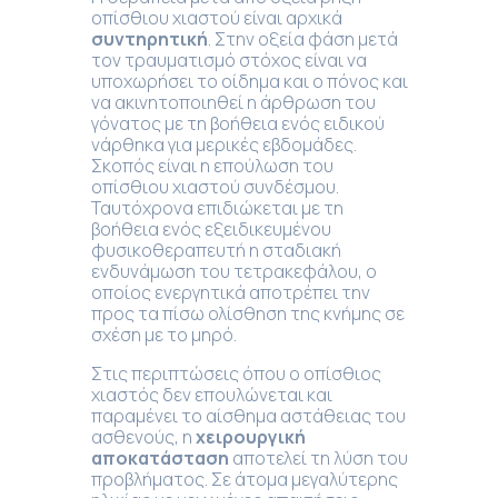
οπίσθιου χιαστού είναι αρχικά
συντηρητική
. Στην οξεία φάση μετά
τον τραυματισμό στόχος είναι να
υποχωρήσει το οίδημα και ο πόνος και
να ακινητοποιηθεί η άρθρωση του
γόνατος με τη βοήθεια ενός ειδικού
νάρθηκα για μερικές εβδομάδες.
Σκοπός είναι η επούλωση του
οπίσθιου χιαστού συνδέσμου.
Ταυτόχρονα επιδιώκεται με τη
βοήθεια ενός εξειδικευμένου
φυσικοθεραπευτή η σταδιακή
ενδυνάμωση του τετρακεφάλου, ο
οποίος ενεργητικά αποτρέπει την
προς τα πίσω ολίσθηση της κνήμης σε
σχέση με το μηρό.
Στις περιπτώσεις όπου ο οπίσθιος
χιαστός δεν επουλώνεται και
παραμένει το αίσθημα αστάθειας του
ασθενούς, η
χειρουργική
αποκατάσταση
αποτελεί τη λύση του
προβλήματος. Σε άτομα μεγαλύτερης