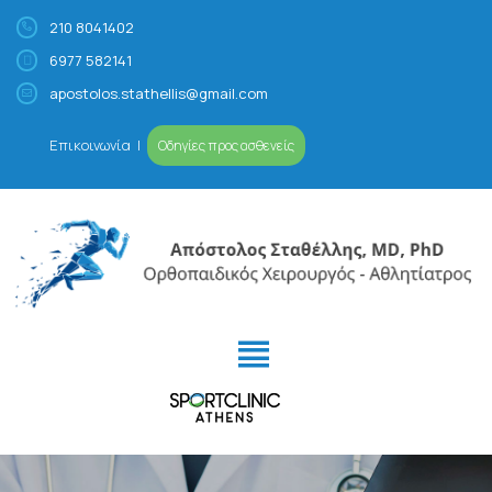
210 8041402
6977 582141
Απόστολος Σταθέλλης
Ορθοπαιδικός Χειρουργός – Αθλητίατρος
apostolos.stathellis@gmail.com
Επικοινωνία
|
Οδηγίες προς ασθενείς
ΙΑΤΡΕΊΟ
ΠΡΟΦΊΛ
ΠΑΘΉΣΕΙΣ- ΑΘΛΗΤΙΚΈΣ
ΚΑΚΏΣΕΙΣ
ΕΙΔΙΚΕΎΣΕΙΣ
VIDEOS/MEDIA
ΚΛΕΊΣΤΕ ΡΑΝΤΕΒΟΎ