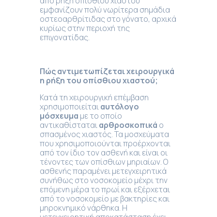
από ρήξη οπίσθιου χιαστού
εμφανίζουν πολύ νωρίτερα σημάδια
οστεοαρθρίτιδας στο γόνατο, αρχικά
κυρίως στην περιοχή της
επιγονατίδας.
Πώς αντιμετωπίζεται χειρουργικά
η ρήξη του οπίσθιου χιαστού
;
Κατά τη χειρουργική επέμβαση
χρησιμοποιείται
αυτόλογο
μόσχευμα
με το οποίο
αντικαθίσταται
αρθροσκοπικά
ο
σπασμένος χιαστός. Τα μοσχεύματα
που χρησιμοποιούνται προέρχονται
από τον ίδιο τον ασθενή και είναι οι
τένοντες των οπίσθιων μηριαίων. Ο
ασθενής παραμένει μετεγχειρητικά
συνήθως στο νοσοκομείο μέχρι την
επόμενη μέρα το πρωί και εξέρχεται
από το νοσοκομείο με βακτηρίες και
μηροκνημικό νάρθηκα. Η
μετεγχειρητική αποκατάσταση έχει