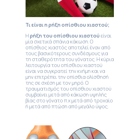
Τι είναι η ρήξη οπίσθιου χιαστού
;
Η
ρήξη του οπίσθιου χιαστού
είναι
μία σχετικά σπάνια κάκωση. Ο
οπίσθιος χιαστός αποτελεί έναν από
τους βασικότερους συνδέσμους για
τη σταθερότητα του γόνατος. Η κύρια
λειτουργία του οπίσθιου χιαστού
είναι να συγκρατεί την κνήμη και να
μην επιτρέπει την οπίσθια ολίσθησή
της σε σχέση με τον μηρό. Ο
τραυματισμός του οπίσθιου χιαστού
συμβαίνει μετά από κάκωση υψηλής
βίας στο γόνατο π.χ μετά από τροχαίο
ή μετά από πτώση από μεγάλο ύψος.