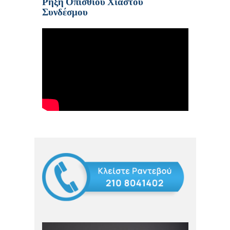
Ρήξη Οπίσθιου Χιαστού
Συνδέσμου