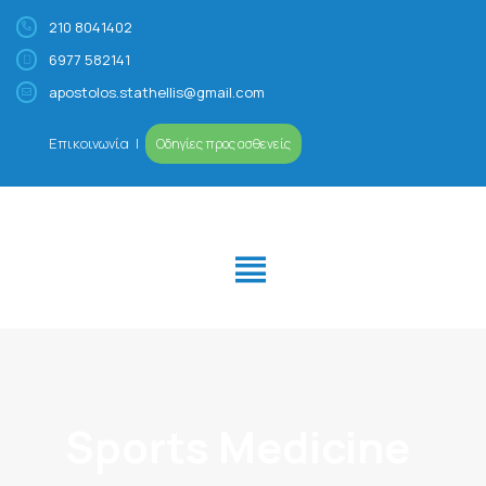
210 8041402
6977 582141
Απόστολος Σταθέλλης
Ορθοπαιδικός Χειρουργός – Αθλητίατρος
apostolos.stathellis@gmail.com
Επικοινωνία
|
Οδηγίες προς ασθενείς
ΙΑΤΡΕΊΟ
ΠΡΟΦΊΛ
ΠΑΘΉΣΕΙΣ- ΑΘΛΗΤΙΚΈΣ
ΚΑΚΏΣΕΙΣ
ΕΙΔΙΚΕΎΣΕΙΣ
VIDEOS/MEDIA
ΚΛΕΊΣΤΕ ΡΑΝΤΕΒΟΎ
Sports Medicine