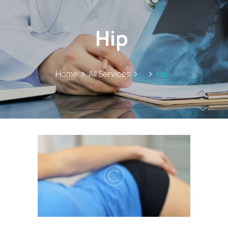
Hip
Home
All Services
...
Hip