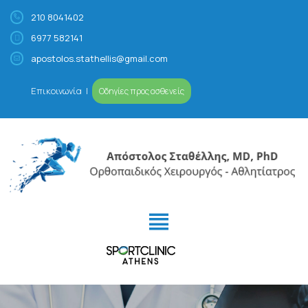
210 8041402
6977 582141
Απόστολος Σταθέλλης
Ορθοπαιδικός Χειρουργός – Αθλητίατρος
apostolos.stathellis@gmail.com
Επικοινωνία
|
Οδηγίες προς ασθενείς
ΙΑΤΡΕΊΟ
ΠΡΟΦΊΛ
ΠΑΘΉΣΕΙΣ- ΑΘΛΗΤΙΚΈΣ
ΚΑΚΏΣΕΙΣ
ΕΙΔΙΚΕΎΣΕΙΣ
VIDEOS/MEDIA
ΚΛΕΊΣΤΕ ΡΑΝΤΕΒΟΎ