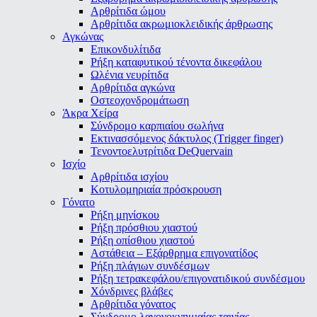
Αρθρίτιδα ώμου
Αρθρίτιδα ακρωμιοκλειδικής άρθρωσης
Αγκώνας
Επικονδυλίτιδα
Ρήξη καταφυτικού τένοντα δικεφάλου
Ωλένια νευρίτιδα
Αρθρίτιδα αγκώνα
Οστεοχονδρομάτωση
Άκρα Χείρα
Σύνδρομο καρπιαίου σωλήνα
Εκτινασσόμενος δάκτυλος (Τrigger finger)
Τενοντοελυτρίτιδα DeQuervain
Ισχίο
Αρθρίτιδα ισχίου
Κοτυλομηριαία πρόσκρουση
Γόνατο
Ρήξη μηνίσκου
Ρήξη πρόσθιου χιαστού
Ρήξη οπίσθιου χιαστού
Αστάθεια – Εξάρθρημα επιγονατίδος
Ρήξη πλάγιων συνδέσμων
Ρήξη τετρακεφάλου/επιγονατιδικού συνδέσμου
Χόνδρινες βλάβες
Αρθρίτιδα γόνατος
Σύνδρομο λαγονοκνημιαίας ταινίας