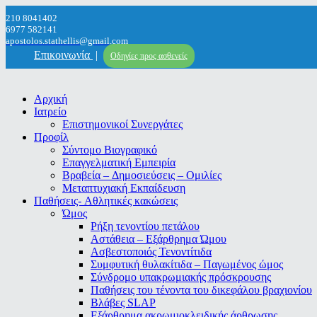
210 8041402
6977 582141
apostolos.stathellis@gmail.com
Επικοινωνία
|
Οδηγίες προς ασθενείς
Αρχική
Ιατρείο
Επιστημονικοί Συνεργάτες
Προφίλ
Σύντομο Βιογραφικό
Επαγγελματική Εμπειρία
Βραβεία – Δημοσιεύσεις – Ομιλίες
Μεταπτυχιακή Εκπαίδευση
Παθήσεις- Αθλητικές κακώσεις
Ώμος
Ρήξη τενοντίου πετάλου
Αστάθεια – Εξάρθρημα Ώμου
Ασβεστοποιός Τενοντίτιδα
Συμφυτική θυλακίτιδα – Παγωμένος ώμος
Σύνδρομο υπακρωμιακής πρόσκρουσης
Παθήσεις του τένοντα του δικεφάλου βραχιονίου
Βλάβες SLAP
Εξάρθρημα ακρωμιοκλειδικής άρθρωσης