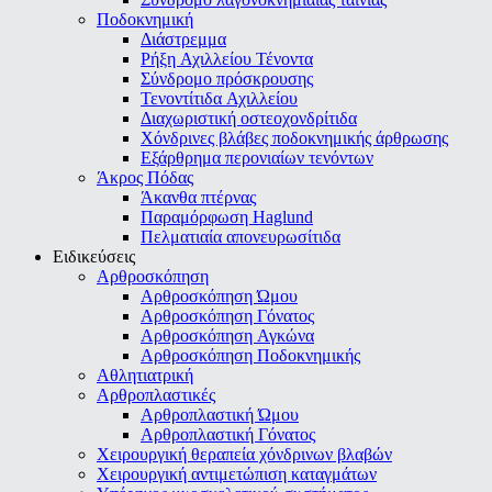
Ποδοκνημική
Διάστρεμμα
Ρήξη Αχιλλείου Τένοντα
Σύνδρομο πρόσκρουσης
Τενοντίτιδα Αχιλλείου
Διαχωριστική οστεοχονδρίτιδα
Χόνδρινες βλάβες ποδοκνημικής άρθρωσης
Εξάρθρημα περονιαίων τενόντων
Άκρος Πόδας
Άκανθα πτέρνας
Παραμόρφωση Haglund
Πελματιαία απονευρωσίτιδα
Ειδικεύσεις
Αρθροσκόπηση
Αρθροσκόπηση Ώμου
Αρθροσκόπηση Γόνατος
Αρθροσκόπηση Αγκώνα
Αρθροσκόπηση Ποδοκνημικής
Αθλητιατρική
Αρθροπλαστικές
Αρθροπλαστική Ώμου
Αρθροπλαστική Γόνατος
Χειρουργική θεραπεία χόνδρινων βλαβών
Χειρουργική αντιμετώπιση καταγμάτων