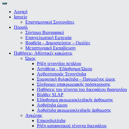
Αρχική
Ιατρείο
Επιστημονικοί Συνεργάτες
Προφίλ
Σύντομο Βιογραφικό
Επαγγελματική Εμπειρία
Βραβεία – Δημοσιεύσεις – Ομιλίες
Μεταπτυχιακή Εκπαίδευση
Παθήσεις- Αθλητικές κακώσεις
Ώμος
Ρήξη τενοντίου πετάλου
Αστάθεια – Εξάρθρημα Ώμου
Ασβεστοποιός Τενοντίτιδα
Συμφυτική θυλακίτιδα – Παγωμένος ώμος
Σύνδρομο υπακρωμιακής πρόσκρουσης
Παθήσεις του τένοντα του δικεφάλου βραχιονίου
Βλάβες SLAP
Εξάρθρημα ακρωμιοκλειδικής άρθρωσης
Αρθρίτιδα ώμου
Αρθρίτιδα ακρωμιοκλειδικής άρθρωσης
Αγκώνας
Επικονδυλίτιδα
Ρήξη καταφυτικού τένοντα δικεφάλου