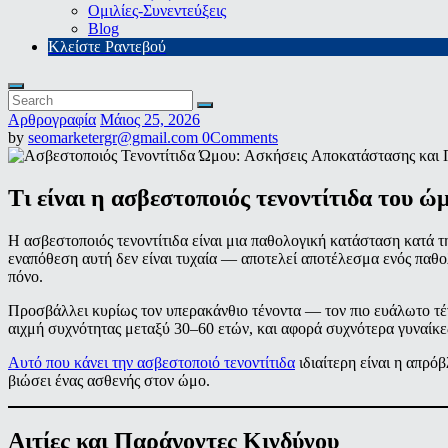
Ομιλίες-Συνεντεύξεις
Blog
Κλείστε Ραντεβού
Αρθρογραφία
Μάιος 25, 2026
by
seomarketergr@gmail.com
0
Comments
Τι είναι η ασβεστοποιός τενοντίτιδα του ώ
Η ασβεστοποιός τενοντίτιδα είναι μια παθολογική κατάσταση κατά 
εναπόθεση αυτή δεν είναι τυχαία — αποτελεί αποτέλεσμα ενός παθο
πόνο.
Προσβάλλει κυρίως τον υπερακάνθιο τένοντα — τον πιο ευάλωτο τέ
αιχμή συχνότητας μεταξύ 30–60 ετών, και αφορά συχνότερα γυναίκε
Αυτό που κάνει την ασβεστοποιό τενοντίτιδα
ιδιαίτερη είναι η απρό
βιώσει ένας ασθενής στον ώμο.
Αιτίες και Παράγοντες Κινδύνου