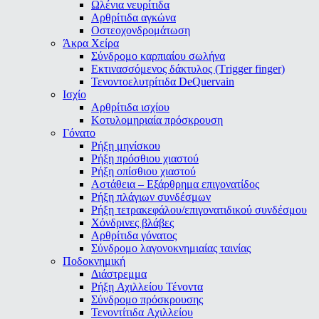
Ωλένια νευρίτιδα
Αρθρίτιδα αγκώνα
Οστεοχονδρομάτωση
Άκρα Χείρα
Σύνδρομο καρπιαίου σωλήνα
Εκτινασσόμενος δάκτυλος (Τrigger finger)
Τενοντοελυτρίτιδα DeQuervain
Ισχίο
Αρθρίτιδα ισχίου
Κοτυλομηριαία πρόσκρουση
Γόνατο
Ρήξη μηνίσκου
Ρήξη πρόσθιου χιαστού
Ρήξη οπίσθιου χιαστού
Αστάθεια – Εξάρθρημα επιγονατίδος
Ρήξη πλάγιων συνδέσμων
Ρήξη τετρακεφάλου/επιγονατιδικού συνδέσμου
Χόνδρινες βλάβες
Αρθρίτιδα γόνατος
Σύνδρομο λαγονοκνημιαίας ταινίας
Ποδοκνημική
Διάστρεμμα
Ρήξη Αχιλλείου Τένοντα
Σύνδρομο πρόσκρουσης
Τενοντίτιδα Αχιλλείου