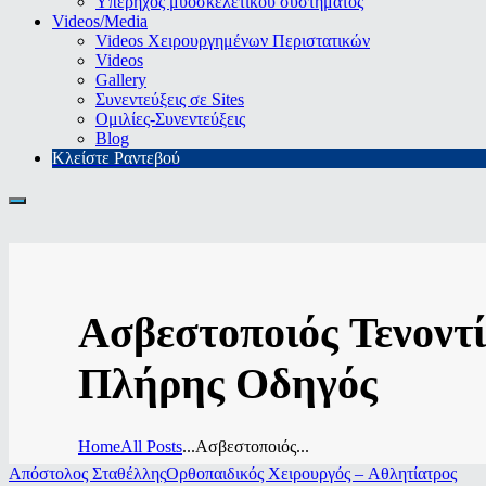
Υπέρηχος μυοσκελετικού συστήματος
Videos/Media
Videos Χειρουργημένων Περιστατικών
Videos
Gallery
Συνεντεύξεις σε Sites
Ομιλίες-Συνεντεύξεις
Blog
Κλείστε Ραντεβού
Ασβεστοποιός Τενοντ
Πλήρης Οδηγός
Home
All Posts
...
Ασβεστοποιός...
Απόστολος Σταθέλλης
Ορθοπαιδικός Χειρουργός – Αθλητίατρος