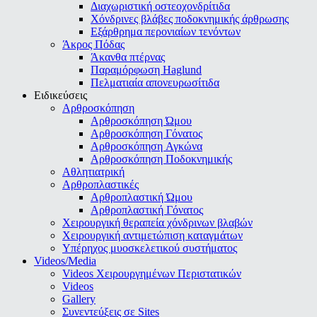
Διαχωριστική οστεοχονδρίτιδα
Χόνδρινες βλάβες ποδοκνημικής άρθρωσης
Εξάρθρημα περονιαίων τενόντων
Άκρος Πόδας
Άκανθα πτέρνας
Παραμόρφωση Haglund
Πελματιαία απονευρωσίτιδα
Ειδικεύσεις
Αρθροσκόπηση
Αρθροσκόπηση Ώμου
Αρθροσκόπηση Γόνατος
Αρθροσκόπηση Αγκώνα
Αρθροσκόπηση Ποδοκνημικής
Αθλητιατρική
Αρθροπλαστικές
Αρθροπλαστική Ώμου
Αρθροπλαστική Γόνατος
Χειρουργική θεραπεία χόνδρινων βλαβών
Χειρουργική αντιμετώπιση καταγμάτων
Υπέρηχος μυοσκελετικού συστήματος
Videos/Media
Videos Χειρουργημένων Περιστατικών
Videos
Gallery
Συνεντεύξεις σε Sites