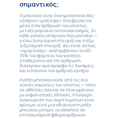
σημαντικός;
Ο μηνίσκος είναι ένα ημισεληνοειδές
χόνδρινο «μαξιλάρι» που βρίσκεται
μέσα στην άρθρωση του γόνατος,
μεταξύ μηριαίου οστού και κνήμης. Σε
κάθε γόνατο υπάρχουν δύο μηνίσκοι —
ο έσω (εσωτερική πλευρά) και ο έξω
(εξωτερική πλευρά). Δεν είναι απλώς
«αμορτισέρ»: αναλαμβάνουν το 40–
70% του φορτίου του γόνατος,
σταθεροποιούν την άρθρωση,
διανέμουν ομοιόμορφα τις δυνάμεις
και λιπαίνουν τον αρθρικό χόνδρο.
Η ρήξη μηνίσκου είναι από τις πιο
συχνές κακώσεις του γόνατος — τόσο
σε αθλητές όσο και σε ηλικιωμένους
με εκφυλιστικές αλλαγές. Η έγκαιρη
αναγνώριση των συμπτωμάτων είναι
κρίσιμη, γιατί μια αδιάγνωστη ρήξη
μηνίσκου μπορεί να οδηγήσει σε
επιταχυνόμενη φθορά αρθρικού