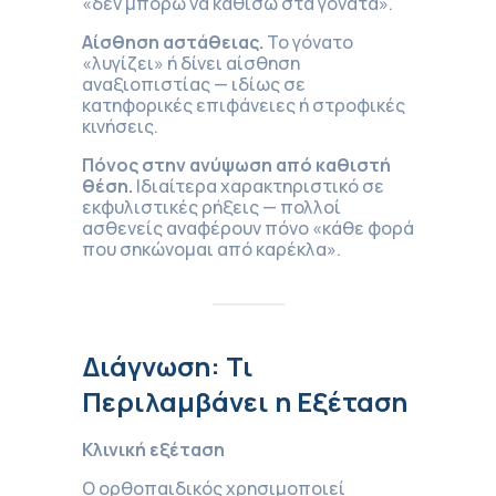
«δεν μπορώ να καθίσω στα γόνατα».
Αίσθηση αστάθειας.
Το γόνατο
«λυγίζει» ή δίνει αίσθηση
αναξιοπιστίας — ιδίως σε
κατηφορικές επιφάνειες ή στροφικές
κινήσεις.
Πόνος στην ανύψωση από καθιστή
θέση.
Ιδιαίτερα χαρακτηριστικό σε
εκφυλιστικές ρήξεις — πολλοί
ασθενείς αναφέρουν πόνο «κάθε φορά
που σηκώνομαι από καρέκλα».
Διάγνωση: Τι
Περιλαμβάνει η Εξέταση
Κλινική εξέταση
Ο ορθοπαιδικός χρησιμοποιεί