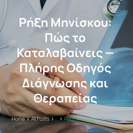
Ρήξη Μηνίσκου:
Πώς το
Καταλαβαίνεις —
Πλήρης Οδηγός
Διάγνωσης και
Θεραπείας
Home
All Posts
...
Ρήξη Μηνίσκου: Πώς το...