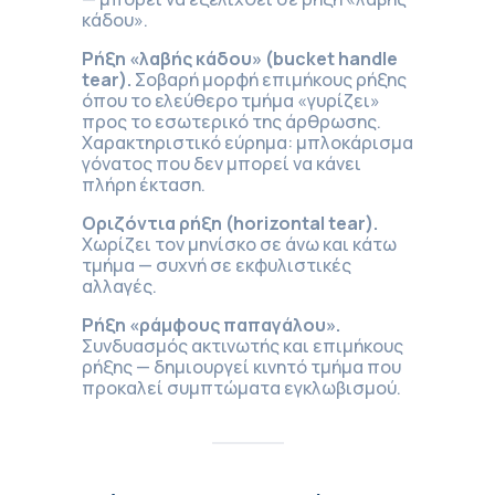
κάδου».
Ρήξη
«λαβής
κάδου
» (bucket handle
tear).
Σοβαρή μορφή επιμήκους ρήξης
όπου το ελεύθερο τμήμα «γυρίζει»
προς το εσωτερικό της άρθρωσης.
Χαρακτηριστικό εύρημα: μπλοκάρισμα
γόνατος που δεν μπορεί να κάνει
πλήρη έκταση.
Οριζόντια ρήξη (horizontal tear).
Χωρίζει τον μηνίσκο σε άνω και κάτω
τμήμα — συχνή σε εκφυλιστικές
αλλαγές.
Ρήξη «ράμφους παπαγάλου».
Συνδυασμός ακτινωτής και επιμήκους
ρήξης — δημιουργεί κινητό τμήμα που
προκαλεί συμπτώματα εγκλωβισμού.