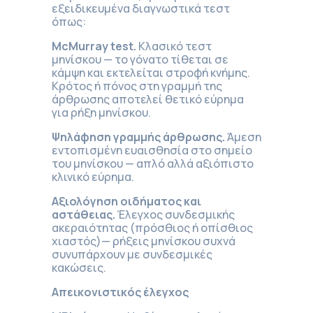
εξειδικευμένα διαγνωστικά τεστ
όπως:
McMurray test.
Κλασικό τεστ
μηνίσκου — το γόνατο τίθεται σε
κάμψη και εκτελείται στροφή κνήμης.
Κρότος ή πόνος στη γραμμή της
άρθρωσης αποτελεί θετικό εύρημα
για ρήξη μηνίσκου.
Ψηλάφηση γραμμής άρθρωσης.
Άμεση
εντοπισμένη ευαισθησία στο σημείο
του μηνίσκου — απλό αλλά αξιόπιστο
κλινικό εύρημα.
Αξιολόγηση οιδήματος και
αστάθειας.
Έλεγχος συνδεσμικής
ακεραιότητας (πρόσθιος ή οπίσθιος
χιαστός)— ρήξεις μηνίσκου συχνά
συνυπάρχουν με συνδεσμικές
κακώσεις.
Απεικονιστικός έλεγχος