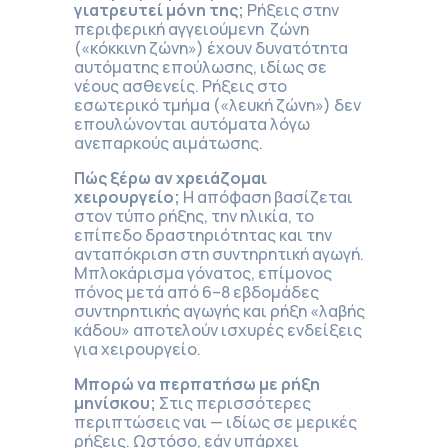
γιατρευτεί μόνη της;
Ρήξεις στην
περιφερική αγγειούμενη ζώνη
(«κόκκινη ζώνη») έχουν δυνατότητα
αυτόματης επούλωσης, ιδίως σε
νέους ασθενείς. Ρήξεις στο
εσωτερικό τμήμα («λευκή ζώνη») δεν
επουλώνονται αυτόματα λόγω
ανεπαρκούς αιμάτωσης.
Πώς ξέρω αν χρειάζομαι
χειρουργείο;
Η απόφαση βασίζεται
στον τύπο ρήξης, την ηλικία, το
επίπεδο δραστηριότητας και την
ανταπόκριση στη συντηρητική αγωγή.
Μπλοκάρισμα γόνατος, επίμονος
πόνος μετά από 6–8 εβδομάδες
συντηρητικής αγωγής και ρήξη «λαβής
κάδου» αποτελούν ισχυρές ενδείξεις
για χειρουργείο.
Μπορώ να περπατήσω με ρήξη
μηνίσκου;
Στις περισσότερες
περιπτώσεις ναι — ιδίως σε μερικές
ρήξεις. Ωστόσο, εάν υπάρχει