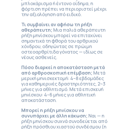
μπλοκάρισμα ή έντονο οίδημα, η
φόρτιση πρέπει να περιοριστεί μέχρι
την αξιολόγηση από ειδικό.
Τι συμβαίνει αν αφήσω τη ρήξη
αθεράπευτη;
Μια παλιά αθεράπευτη
ρήξη μηνίσκου μπορεί να επιταχύνει
σημαντικά τη φθορά του αρθρικού
χόνδρου, οδηγώντας σε πρώιμη
οστεοαρθρίτιδα γόνατος — ιδίως σε
νέους ασθενείς.
Πόσο διαρκεί η αποκατάσταση μετά
από αρθροσκοπική επέμβαση;
Μετά
μερική μηνισκεκτομή: 4–8 εβδομάδες
για καθημερινές δραστηριότητες, 2–3
μήνες για αθλητισμό. Μετά επισκευή
μηνίσκου: 4–6 μήνες για αθλητική
αποκατάσταση.
Μπορεί η ρήξη μηνίσκου να
συνυπάρχει με άλλη κάκωση;
Ναι — η
ρήξη μηνίσκου συχνά συνοδεύεται από
ρήξη πρόσθιου χιαστού συνδέσμου (η