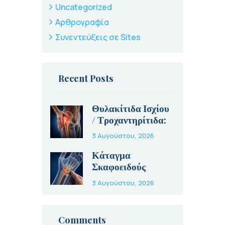
Uncategorized
Αρθρογραφία
Συνεντεύξεις σε Sites
Recent Posts
Θυλακίτιδα Ισχίου
/ Τροχαντηρίτιδα:
Αίτια, Συμπτώματα
3 Αυγούστου, 2026
και Θεραπεία
Κάταγμα
Σκαφοειδούς
Οστού: Γιατί Είναι
3 Αυγούστου, 2026
Τόσο Ύπουλο και
Πώς
Αντιμετωπίζεται
Comments