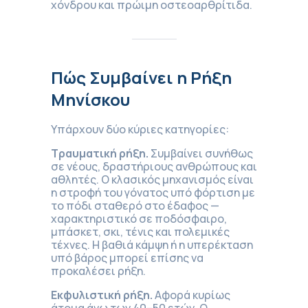
χόνδρου και πρώιμη οστεοαρθρίτιδα.
Πώς Συμβαίνει η Ρήξη
Μηνίσκου
Υπάρχουν δύο κύριες κατηγορίες:
Τραυματική ρήξη.
Συμβαίνει συνήθως
σε νέους, δραστήριους ανθρώπους και
αθλητές. Ο κλασικός μηχανισμός είναι
η στροφή του γόνατος υπό φόρτιση με
το πόδι σταθερό στο έδαφος —
χαρακτηριστικό σε ποδόσφαιρο,
μπάσκετ, σκι, τένις και πολεμικές
τέχνες. Η βαθιά κάμψη ή η υπερέκταση
υπό βάρος μπορεί επίσης να
προκαλέσει ρήξη.
Εκφυλιστική ρήξη.
Αφορά κυρίως
άτομα άνω των 40–50 ετών. Ο