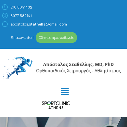
210 8041402
6977 582141
Απόστολος Σταθέλλης
Ορθοπαιδικός Χειρουργός – Αθλητίατρος
apostolos.stathellis@gmail.com
Επικοινωνία
|
Οδηγίες προς ασθενείς
ΙΑΤΡΕΊΟ
ΠΡΟΦΊΛ
ΠΑΘΉΣΕΙΣ- ΑΘΛΗΤΙΚΈΣ
ΚΑΚΏΣΕΙΣ
ΕΙΔΙΚΕΎΣΕΙΣ
VIDEOS/MEDIA
ΚΛΕΊΣΤΕ ΡΑΝΤΕΒΟΎ