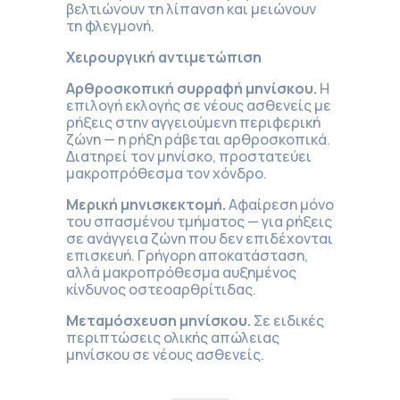
βελτιώνουν τη λίπανση και μειώνουν
τη φλεγμονή.
Χειρουργική αντιμετώπιση
Αρθροσκοπική συρραφή μηνίσκου.
Η
επιλογή εκλογής σε νέους ασθενείς με
ρήξεις στην αγγειούμενη περιφερική
ζώνη — η ρήξη ράβεται αρθροσκοπικά.
Διατηρεί τον μηνίσκο, προστατεύει
μακροπρόθεσμα τον χόνδρο.
Μερική μηνισκεκτομή.
Αφαίρεση μόνο
του σπασμένου τμήματος — για ρήξεις
σε ανάγγεια ζώνη που δεν επιδέχονται
επισκευή. Γρήγορη αποκατάσταση,
αλλά μακροπρόθεσμα αυξημένος
κίνδυνος οστεοαρθρίτιδας.
Μεταμόσχευση μηνίσκου.
Σε ειδικές
περιπτώσεις ολικής απώλειας
μηνίσκου σε νέους ασθενείς.