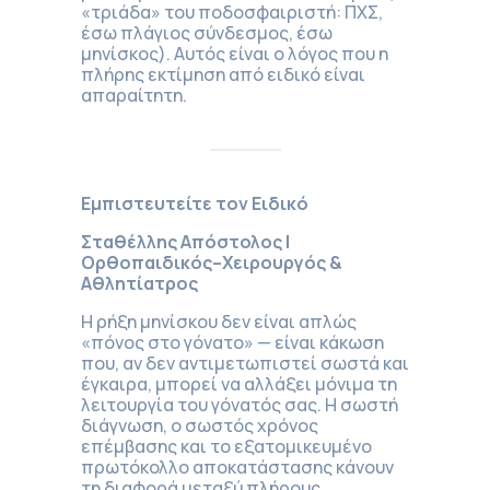
«τριάδα» του ποδοσφαιριστή: ΠΧΣ,
έσω πλάγιος σύνδεσμος, έσω
μηνίσκος). Αυτός είναι ο λόγος που η
πλήρης εκτίμηση από ειδικό είναι
απαραίτητη.
Εμπιστευτείτε τον Ειδικό
Σταθέλλης Απόστολος |
Ορθοπαιδικός–Χειρουργός &
Αθλητίατρος
Η ρήξη μηνίσκου δεν είναι απλώς
«πόνος στο γόνατο» — είναι κάκωση
που, αν δεν αντιμετωπιστεί σωστά και
έγκαιρα, μπορεί να αλλάξει μόνιμα τη
λειτουργία του γόνατός σας. Η σωστή
διάγνωση, ο σωστός χρόνος
επέμβασης και το εξατομικευμένο
πρωτόκολλο αποκατάστασης κάνουν
τη διαφορά μεταξύ πλήρους