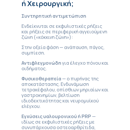
ή Χειρουργική;
Συντηρητική αντιμετώπιση
Ενδείκνυται σε εκφυλιστικές ρήξεις
και ρήξεις σε περιφερική αγγειούμενη
ζώνη («κόκκινη ζώνη»):
Στην οξεία φάση — ανάπαυση, πάγος,
συμπίεση.
Αντιφλεγμονώδη
για έλεγχο πόνου και
οιδήματος.
Φυσικοθεραπεία
— ο πυρήνας της
αποκατάστασης. Ενδυνάμωση
τετρακέφαλου, οπίσθιων μηριαίων και
γαστροκνημίων, βελτίωση
ιδιοδεκτικότητας και νευρομυϊκού
ελέγχου.
Εγχύσεις υαλουρονικού ή PRP
—
ιδίως σε εκφυλιστικές ρήξεις με
συνυπάρχουσα οστεοαρθρίτιδα,