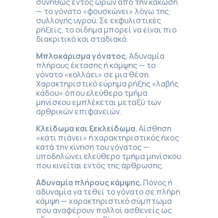
συνήθως εντός ωρών από την κάκωση
— το γόνατο «φουσκώνει» λόγω της
συλλογής υγρού. Σε εκφυλιστικές
ρήξεις, το οίδημα μπορεί να είναι πιο
διακριτικό και σταδιακό.
Μπλοκάρισμα γόνατος.
Αδυναμία
πλήρους έκτασης ή κάμψης — το
γόνατο «κολλάει» σε μια θέση.
Χαρακτηριστικό εύρημα ρήξης «λαβής
κάδου» όπου ελεύθερο τμήμα
μηνίσκου εμπλέκεται μεταξύ των
αρθρικών επιφανειών.
Κλείδωμα και ξεκλείδωμα.
Αίσθηση
«κάτι πιάνει» ή χαρακτηριστικός ήχος
κατά την κίνηση του γόνατος —
υποδηλώνει ελεύθερο τμήμα μηνίσκου
που κινείται εντός της άρθρωσης.
Αδυναμία πλήρους κάμψης.
Πόνος ή
αδυναμία να τεθεί το γόνατο σε πλήρη
κάμψη — χαρακτηριστικό σύμπτωμα
που αναφέρουν πολλοί ασθενείς ως