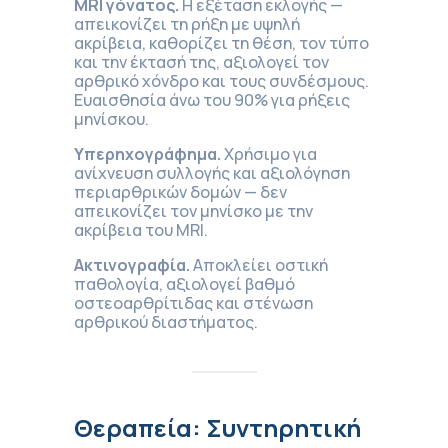
MRI γόνατος.
Η εξέταση εκλογής —
απεικονίζει τη ρήξη με υψηλή
ακρίβεια, καθορίζει τη θέση, τον τύπο
και την έκτασή της, αξιολογεί τον
αρθρικό χόνδρο και τους συνδέσμους.
Ευαισθησία άνω του 90% για ρήξεις
μηνίσκου.
Υπερηχογράφημα.
Χρήσιμο για
ανίχνευση συλλογής και αξιολόγηση
περιαρθρικών δομών — δεν
απεικονίζει τον μηνίσκο με την
ακρίβεια του MRI.
Ακτινογραφία.
Αποκλείει οστική
παθολογία, αξιολογεί βαθμό
οστεοαρθρίτιδας και στένωση
αρθρικού διαστήματος.
Θεραπεία: Συντηρητική