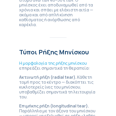
μηνίσκος έχει αποδυναμωθεί από τα
χρόνια και σπάει με ελάχιστη αιτία —
ακόμα και από απλή κίνηση
καθίσματος ή ανόρθωσης από
καρέκλα.
Τύποι Ρήξης Μηνίσκου
Η μορφολογία της ρήξης μηνίσκου
επηρεάζει σημαντικά τη θεραπεία:
Ακτινωτή ρήξη (radial tear).
Κάθετη
τομή προς το κέντρο — διακόπτει τις
κυκλοτερείς ίνες του μηνίσκου,
υποβαθμίζει σημαντικά τη λειτουργία
του.
Επιμήκης ρήξη (longitudinal tear).
Παράλληλα με τον άξονα του μηνίσκου
— μπορεί να εξελιχθεί σε ρήξη «λαβής