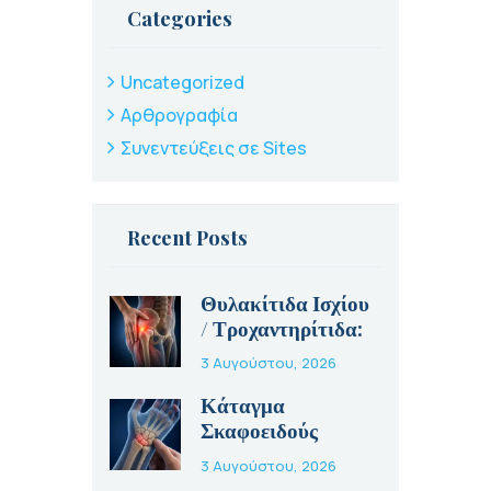
Categories
Uncategorized
Αρθρογραφία
Συνεντεύξεις σε Sites
Recent Posts
Θυλακίτιδα Ισχίου
/ Τροχαντηρίτιδα:
Αίτια, Συμπτώματα
3 Αυγούστου, 2026
και Θεραπεία
Κάταγμα
Σκαφοειδούς
Οστού: Γιατί Είναι
3 Αυγούστου, 2026
Τόσο Ύπουλο και