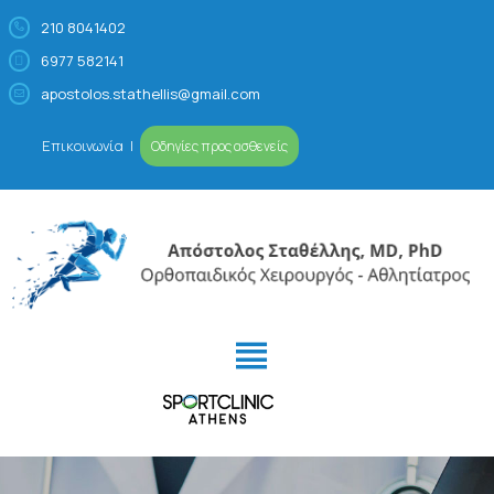
210 8041402
6977 582141
Απόστολος Σταθέλλης
Ορθοπαιδικός Χειρουργός – Αθλητίατρος
apostolos.stathellis@gmail.com
Επικοινωνία
|
Οδηγίες προς ασθενείς
ΙΑΤΡΕΊΟ
ΠΡΟΦΊΛ
ΠΑΘΉΣΕΙΣ- ΑΘΛΗΤΙΚΈΣ
ΚΑΚΏΣΕΙΣ
ΕΙΔΙΚΕΎΣΕΙΣ
VIDEOS/MEDIA
ΚΛΕΊΣΤΕ ΡΑΝΤΕΒΟΎ