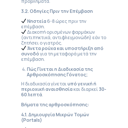
προβλήματα.
3.2. Οδηγίες Πριν την Επέμβαση
Νηστεία
6-8 ώρες πριν την
επέμβαση.
Διακοπή ορισμένων φαρμάκων
(αντιπηκτικά, αντιφλεγμονώδη) εάν το
ζητήσει ο γιατρός.
Άνετα ρούχα και υποστήριξη από
συνοδό
για τη μεταφορά μετά την
επέμβαση.
Πώς Γίνεται η Διαδικασία της
Αρθροσκόπησης Γόνατος;
Η διαδικασία γίνεται
υπό γενική ή
περιοχική αναισθησία
και διαρκεί
30-
60 λεπτά
.
Βήματα της αρθροσκόπησης:
4.1. Δημιουργία Μικρών Τομών
(Port
als)