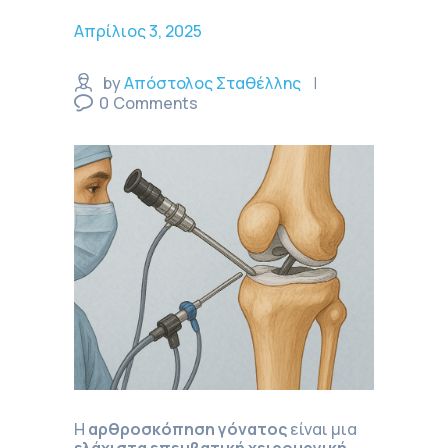
Απρίλιος 3, 2025
by
Απόστολος Σταθέλλης
0
Comments
Η
αρθροσκόπηση γόνατος
είναι μια
ελάχιστα επεμβατική χειρουργική