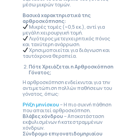
μέσω μικρών τομών.
Βασικά χαρακτηριστικά της
αρθροσκόπησης:
Μικρές τομές (~0,5 εκ.), αντί για
μεγάλη χειρουργική τομή.
Λιγότερος μετεγχειρητικός πόνος
και ταχύτερη ανάρρωση.
Χρησιμοποιείται για διάγνωση και
ταυτόχρονα θεραπεία.
Πότε Χρειάζεται η Αρθροσκόπηση
Γόνατος;
Η αρθροσκόπηση ενδείκνυται για την
αντιμετώπιση πολλών παθήσεων του
γόνατος, όπως:
Ρήξη μηνίσκου
– Η πιο συχνή πάθηση
που απαιτεί αρθροσκόπηση.
Βλάβες χόνδρου
– Αποκατάσταση
εκφυλισμένων ή κατεστραμμένων
χόνδρων.
Σύνδρομο επιγονατιδομηριαίου