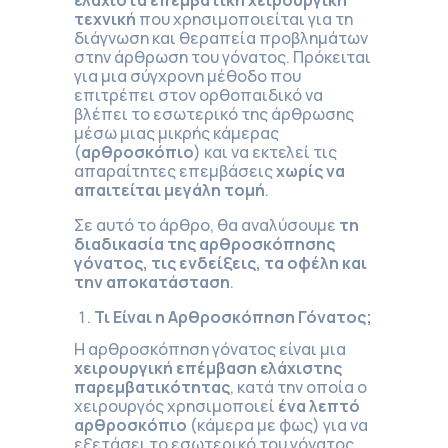
τεχνική
που χρησιμοποιείται για τη
διάγνωση και θεραπεία προβλημάτων
στην άρθρωση του γόνατος. Πρόκειται
για μια σύγχρονη μέθοδο που
επιτρέπει στον ορθοπαιδικό να
βλέπει το εσωτερικό της άρθρωσης
μέσω μιας μικρής κάμερας
(
αρθροσκόπιο
) και να εκτελεί τις
απαραίτητες επεμβάσεις
χωρίς να
απαιτείται μεγάλη τομή
.
Σε αυτό το άρθρο, θα αναλύσουμε
τη
διαδικασία της αρθροσκόπησης
γόνατος, τις ενδείξεις, τα οφέλη και
την αποκατάσταση
.
Τι Είναι η Αρθροσκόπηση Γόνατος;
Η αρθροσκόπηση γόνατος είναι μια
χειρουργική επέμβαση ελάχιστης
παρεμβατικότητας
, κατά την οποία ο
χειρουργός χρησιμοποιεί
ένα λεπτό
αρθροσκόπιο
(κάμερα με φως) για να
εξετάσει το εσωτερικό του γόνατος