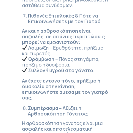
αστάθεια συνδέσμων.
Πιθανές Επιπλοκές & Πότε να
Επικοινωνήσετε με τον Γιατρό
Αν και η αρθροσκόπηση είναι
ασφαλής, σε σπάνιες περιπτώσεις
μπορεί να εμφανιστούν:
Λοίμωξη
– Ερυθρότητα, πρήξιμο
και πυρετός.
Θρόμβωση
– Πόνος στη γάμπα,
πρήξιμο ή δυσφορία.
Συλλογή υγρού στο γόνατο
.
Αν έχετε έντονο πόνο, πρήξιμο ή
δυσκολία στην κίνηση,
επικοινωνήστε άμεσα με τον γιατρό
σας.
Συμπέρασμα – Αξίζει η
Αρθροσκόπηση Γόνατος;
Η αρθροσκόπηση γόνατος είναι μια
ασφαλής και αποτελεσματική