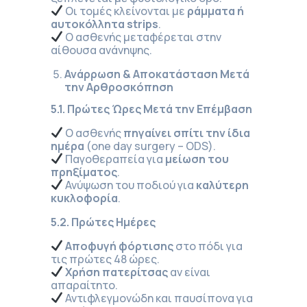
Οι τομές κλείνονται με
ράμματα ή
αυτοκόλλητα strips
.
Ο ασθενής μεταφέρεται στην
αίθουσα ανάνηψης.
Ανάρρωση & Αποκατάσταση Μετά
την Αρθροσκόπηση
5.1. Πρώτες Ώρες Μετά την Επέμβαση
Ο ασθενής
πηγαίνει σπίτι την ίδια
ημέρα
(one day surgery – ODS).
Παγοθεραπεία για
μείωση του
πρηξίματος
.
Ανύψωση του ποδιού για
καλύτερη
κυκλοφορία
.
5.2. Πρώτες Ημέρες
Αποφυγή φόρτισης
στο πόδι για
τις πρώτες 48 ώρες.
Χρήση πατερίτσας
αν είναι
απαραίτητο.
Αντιφλεγμονώδη και παυσίπονα για