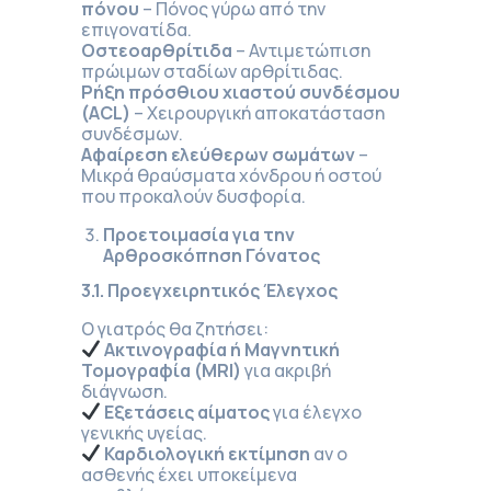
πόνου
– Πόνος γύρω από την
επιγονατίδα.
Οστεοαρθρίτιδα
– Αντιμετώπιση
πρώιμων σταδίων αρθρίτιδας.
Ρήξη πρόσθιου χιαστού συνδέσμου
(ACL)
– Χειρουργική αποκατάσταση
συνδέσμων.
Αφαίρεση ελεύθερων σωμάτων
–
Μικρά θραύσματα χόνδρου ή οστού
που προκαλούν δυσφορία.
Προετοιμασία για την
Αρθροσκόπηση Γόνατος
3.1. Προεγχειρητικός Έλεγχος
Ο γιατρός θα ζητήσει:
Ακτινογραφία ή Μαγνητική
Τομογραφία (MRI)
για ακριβή
διάγνωση.
Εξετάσεις αίματος
για έλεγχο
γενικής υγείας.
Καρδιολογική εκτίμηση
αν ο
ασθενής έχει υποκείμενα