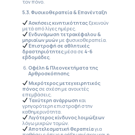
τον πόνο.
5.3. Φυσικοθεραπεία & Επανένταξη
Ασκήσεις κινητικότητας
ξεκινούν
μετά από λίγες ημέρες.
Ενδυνάμωση τετρακέφαλου &
μηριαίων μυών
με φυσικοθεραπεία.
Επιστροφή σε αθλητικές
δραστηριότητες
μέσα σε
4-6
εβδομάδες
.
Οφέλη & Πλεονεκτήματα της
Αρθροσκόπησης
Μικρότερος μετεγχειρητικός
πόνος
σε σχέση με ανοικτές
επεμβάσεις.
Ταχύτερη ανάρρωση
και
γρηγορότερη επιστροφή στην
καθημερινότητα.
Λιγότερος κίνδυνος λοιμώξεων
λόγω μικρών τομών.
Αποτελεσματική θεραπεία
για
παθήσεις όπως η ρήξη μηνίσκου και η