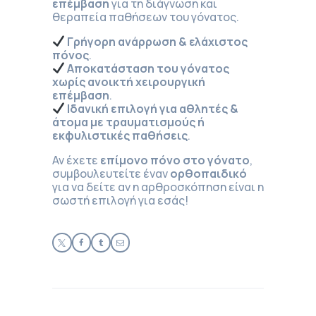
επέμβαση
για τη διάγνωση και
θεραπεία παθήσεων του γόνατος.
Γρήγορη ανάρρωση & ελάχιστος
πόνος
.
Αποκατάσταση του γόνατος
χωρίς ανοικτή χειρουργική
επέμβαση
.
Ιδανική επιλογή για αθλητές &
άτομα με τραυματισμούς ή
εκφυλιστικές παθήσεις
.
Αν έχετε
επίμονο πόνο στο γόνατο
,
συμβουλευτείτε έναν
ορθοπαιδικό
για να δείτε αν η αρθροσκόπηση είναι η
σωστή επιλογή για εσάς!