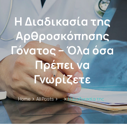
Η Διαδικασία της
Αρθροσκόπησης
Γόνατος – Όλα όσα
Πρέπει να
Γνωρίζετε
Home
All Posts
...
Η Διαδικασία της...