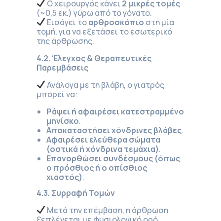
Ο χειρουργός κάνει
2 μικρές τομές
(~0,5 εκ.) γύρω από το γόνατο.
Εισάγει το
αρθροσκόπιο
στη μία
τομή, για να εξετάσει το εσωτερικό
της άρθρωσης.
4.2. Έλεγχος & Θεραπευτικές
Παρεμβάσεις
Ανάλογα με τη βλάβη, ο γιατρός
μπορεί να:
Ράψει ή αφαιρέσει κατεστραμμένο
μηνίσκο
.
Αποκαταστήσει χόνδρινες βλάβες
.
Αφαιρέσει ελεύθερα σώματα
(οστικά ή χόνδρινα τεμάχια)
.
Επανορθώσει συνδέσμους (όπως
ο πρόσθιος ή ο οπίσθιος
χιαστός)
.
4.3. Συρραφή Τομών
Μετά την επέμβαση, η άρθρωση
ξεπλένεται με φυσιολογικό ορό.