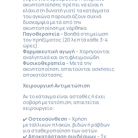
ακινητοποίησης πρέπει να είναι η
ελάχιστη δυνατή γιατί τα κατάγματα
του αγκώνα παρουσιάζουν συχνά
δυσκαμψία μετά από την
ακινητοποίηση με νάρθηκα.
Παγοθεραπεία
– Βοηθά στη μείωση
του πρηξίματος (20 λεπτά κάθε 3-4
ώρες).
Φαρμακευτική αγωγή
– Χορηγούνται
αναλγητικά και αντιφλεγμονώδη.
Φυσικοθεραπεία
– Μετά την
ακινητοποίηση, απαιτούνται ασκήσεις
αποκατάστασης.
Χειρουργική Αντιμετώπιση
Αν το κάταγμα είναι ασταθές ή έχει
σοβαρή μετατόπιση, απαιτείται
χειρουργείο:
✔️
Οστεοσύνθεση
– Χρήση
μεταλλικών πλακών, βιδών ή ράβδων
για σταθεροποίηση των οστών.
✔️
Αποκατάσταση συνδέσμων
– Σε