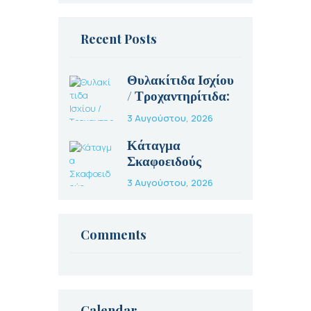
Recent Posts
Θυλακίτιδα Ισχίου
/ Τροχαντηρίτιδα:
Αίτια, Συμπτώματα
3 Αυγούστου, 2026
και Θεραπεία
Κάταγμα
Σκαφοειδούς
Οστού: Γιατί Είναι
3 Αυγούστου, 2026
Τόσο Ύπουλο και
Πώς
Αντιμετωπίζεται
Comments
Calendar