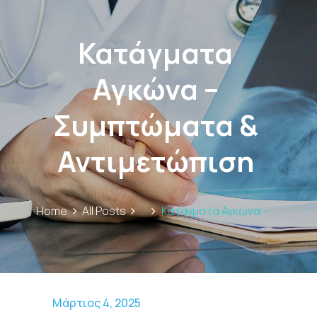
Κατάγματα
Αγκώνα –
Συμπτώματα &
Αντιμετώπιση
Home
All Posts
...
Κατάγματα Αγκώνα –...
Μάρτιος 4, 2025