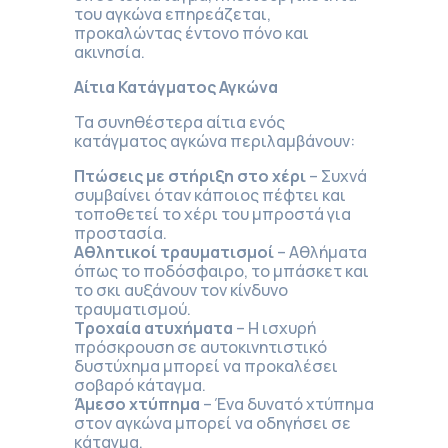
του αγκώνα επηρεάζεται,
προκαλώντας έντονο πόνο και
ακινησία.
Αίτια Κατάγματος Αγκώνα
Τα συνηθέστερα αίτια ενός
κατάγματος αγκώνα περιλαμβάνουν:
Πτώσεις με στήριξη στο χέρι
– Συχνά
συμβαίνει όταν κάποιος πέφτει και
τοποθετεί το χέρι του μπροστά για
προστασία.
Αθλητικοί τραυματισμοί
– Αθλήματα
όπως το ποδόσφαιρο, το μπάσκετ και
το σκι αυξάνουν τον κίνδυνο
τραυματισμού.
Τροχαία ατυχήματα
– Η ισχυρή
πρόσκρουση σε αυτοκινητιστικό
δυστύχημα μπορεί να προκαλέσει
σοβαρό κάταγμα.
Άμεσο χτύπημα
– Ένα δυνατό χτύπημα
στον αγκώνα μπορεί να οδηγήσει σε
κάταγμα.