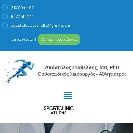
210 8041402
6977 582141
Απόστολος Σταθέλλης
Ορθοπαιδικός Χειρουργός – Αθλητίατρος
apostolos.stathellis@gmail.com
Επικοινωνία
|
Οδηγίες προς ασθενείς
ΙΑΤΡΕΊΟ
ΠΡΟΦΊΛ
ΠΑΘΉΣΕΙΣ- ΑΘΛΗΤΙΚΈΣ
ΚΑΚΏΣΕΙΣ
ΕΙΔΙΚΕΎΣΕΙΣ
VIDEOS/MEDIA
ΚΛΕΊΣΤΕ ΡΑΝΤΕΒΟΎ