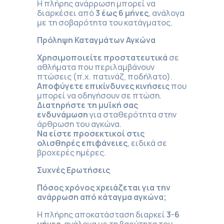
Η πλήρης ανάρρωση μπορεί να
διαρκέσει από
3 έως 6 μήνες
, ανάλογα
με τη σοβαρότητα του κατάγματος.
Πρόληψη Καταγμάτων Αγκώνα
Χρησιμοποιείτε προστατευτικά
σε
αθλήματα που περιλαμβάνουν
πτώσεις (π.χ. πατινάζ, ποδήλατο).
Αποφύγετε επικίνδυνες κινήσεις
που
μπορεί να οδηγήσουν σε πτώση.
Διατηρήστε τη μυϊκή σας
ενδυνάμωση
για σταθερότητα στην
άρθρωση του αγκώνα.
Να είστε προσεκτικοί στις
ολισθηρές επιφάνειες
, ειδικά σε
βροχερές ημέρες.
Συχνές Ερωτήσεις
Πόσος χρόνος χρειάζεται για την
ανάρρωση από κάταγμα αγκώνα;
Η πλήρης αποκατάσταση διαρκεί
3-6