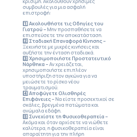
κρίσιμη. Ακολουθούν χρήσιμες
συμβουλές για μια ασφαλή
επιστροφή:
1️
⃣ Ακολουθήστε τις Οδηγίες του
Γιατρού –
Μην προσπαθήσετε να
επισπεύσετε την αποκατάσταση.
2️
⃣ Σταδιακή Επαναφορά Κίνησης –
Ξεκινήστε με μικρές κινήσεις και
αυξήστε την ένταση σταδιακά.
3️
⃣ Χρησιμοποιήστε Προστατευτικό
Νάρθηκα –
Αν χρειάζεται,
χρησιμοποιήστε επιπλέον
υποστήριξη στον αγκώνα για να
μειώσετε το ρίσκο νέου
τραυματισμού.
4️
⃣ Αποφύγετε Ολισθηρές
Επιφάνειες –
Να είστε προσεκτικοί σε
σκάλες, βρεγμένα πατώματα και
ανώμαλα εδάφη.
5️
⃣ Συνεχίστε τη Φυσικοθεραπεία –
Ακόμα και όταν αρχίσετε να νιώθετε
καλύτερα, η φυσικοθεραπεία είναι
απαραίτητη για την πλήρη