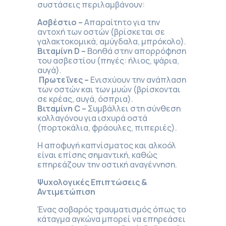
συστάσεις περιλαμβάνουν:
Ασβέστιο –
Απαραίτητο για την
αντοχή των οστών (βρίσκεται σε
γαλακτοκομικά, αμύγδαλα, μπρόκολο).
Βιταμίνη D –
Βοηθά στην απορρόφηση
του ασβεστίου (πηγές: ήλιος, ψάρια,
αυγά).
Πρωτεΐνες –
Ενισχύουν την ανάπλαση
των οστών και των μυών (βρίσκονται
σε κρέας, αυγά, όσπρια).
Βιταμίνη C –
Συμβάλλει στη σύνθεση
κολλαγόνου για ισχυρά οστά
(πορτοκάλια, φράουλες, πιπεριές).
Η αποφυγή καπνίσματος και αλκοόλ
είναι επίσης σημαντική, καθώς
επηρεάζουν την οστική αναγέννηση.
Ψυχολογικές Επιπτώσεις &
Αντιμετώπιση
Ένας σοβαρός τραυματισμός όπως το
κάταγμα αγκώνα μπορεί να επηρεάσει