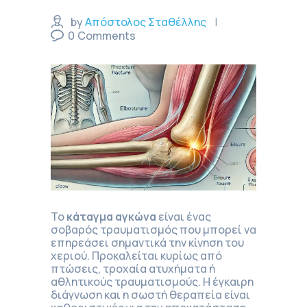
by
Απόστολος Σταθέλλης
0
Comments
Το
κάταγμα αγκώνα
είναι ένας
σοβαρός τραυματισμός που μπορεί να
επηρεάσει σημαντικά την κίνηση του
χεριού. Προκαλείται κυρίως από
πτώσεις, τροχαία ατυχήματα ή
αθλητικούς τραυματισμούς. Η έγκαιρη
διάγνωση και η σωστή θεραπεία είναι