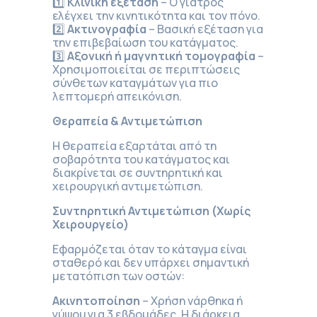
1️⃣
Κλινική εξέταση
– Ο γιατρός
ελέγχει την κινητικότητα και τον πόνο.
2️⃣
Ακτινογραφία
– Βασική εξέταση για
την επιβεβαίωση του κατάγματος.
3️⃣
Αξονική ή μαγνητική τομογραφία
–
Χρησιμοποιείται σε περιπτώσεις
σύνθετων καταγμάτων για πιο
λεπτομερή απεικόνιση.
Θεραπεία & Αντιμετώπιση
Η θεραπεία εξαρτάται από τη
σοβαρότητα του κατάγματος και
διακρίνεται σε συντηρητική και
χειρουργική αντιμετώπιση.
Συντηρητική Αντιμετώπιση (Χωρίς
Χειρουργείο)
Εφαρμόζεται όταν το κάταγμα είναι
σταθερό και δεν υπάρχει σημαντική
μετατόπιση των οστών:
Ακινητοποίηση
– Χρήση νάρθηκα ή
γύψου για 3 εβδομάδες. Η διάρκεια