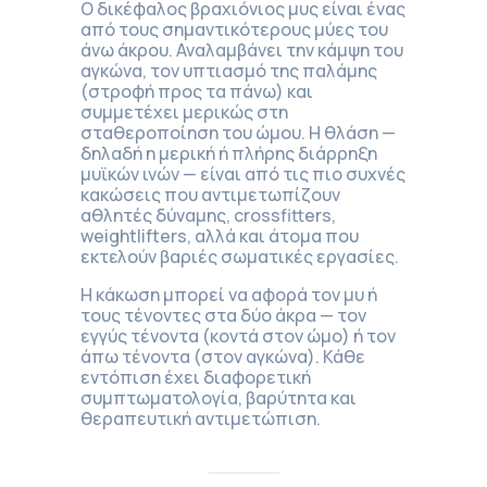
Ο δικέφαλος βραχιόνιος μυς είναι ένας
από τους σημαντικότερους μύες του
άνω άκρου. Αναλαμβάνει την κάμψη του
αγκώνα, τον υπτιασμό της παλάμης
(στροφή προς τα πάνω) και
συμμετέχει μερικώς στη
σταθεροποίηση του ώμου. Η θλάση —
δηλαδή η μερική ή πλήρης διάρρηξη
μυϊκών ινών — είναι από τις πιο συχνές
κακώσεις που αντιμετωπίζουν
αθλητές δύναμης, crossfitters,
weightlifters, αλλά και άτομα που
εκτελούν βαριές σωματικές εργασίες.
Η κάκωση μπορεί να αφορά τον μυ ή
τους τένοντες στα δύο άκρα — τον
εγγύς τένοντα (κοντά στον ώμο) ή τον
άπω τένοντα (στον αγκώνα). Κάθε
εντόπιση έχει διαφορετική
συμπτωματολογία, βαρύτητα και
θεραπευτική αντιμετώπιση.