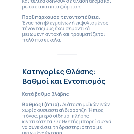
και τελικά οδηγούν σε θλάση ακόμα και
με σχετικά ήπια φόρτιση.
Προϋπάρχουσα τενοντοπάθεια.
Ένας ήδη φλεγμαίνων ή εκφυλισμένος
τένοντας/μυς έχει σημαντικά
μειωμένη αντοχή και τραυματίζεται
πολύ πιο εύκολα.
Κατηγορίες Θλάσης:
Βαθμοί και Εντοπισμός
Κατά βαθμό βλάβης
Βαθμός Ι (ήπια):
Διάταση μυϊκών ινών
χωρίς ουσιαστική διάρρηξη. Ήπιος
πόνος, μικρό οίδημα, πλήρης
κινητικότητα. Ο αθλητής μπορεί συχνά
να συνεχίσει τη δραστηριότητα με
μειωμένη ένταση.