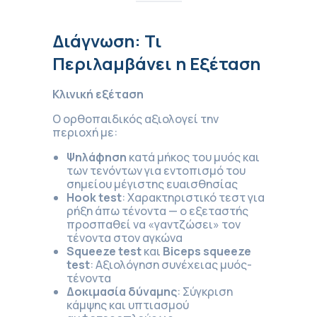
Διάγνωση: Τι
Περιλαμβάνει η Εξέταση
Κλινική εξέταση
Ο ορθοπαιδικός αξιολογεί την
περιοχή με:
Ψηλάφηση
κατά μήκος του μυός και
των τενόντων για εντοπισμό του
σημείου μέγιστης ευαισθησίας
Hook test
: Χαρακτηριστικό τεστ για
ρήξη άπω τένοντα — ο εξεταστής
προσπαθεί να «γαντζώσει» τον
τένοντα στον αγκώνα
Squeeze test
και
Biceps squeeze
test
: Αξιολόγηση συνέχειας μυός-
τένοντα
Δοκιμασία δύναμης
: Σύγκριση
κάμψης και υπτιασμού