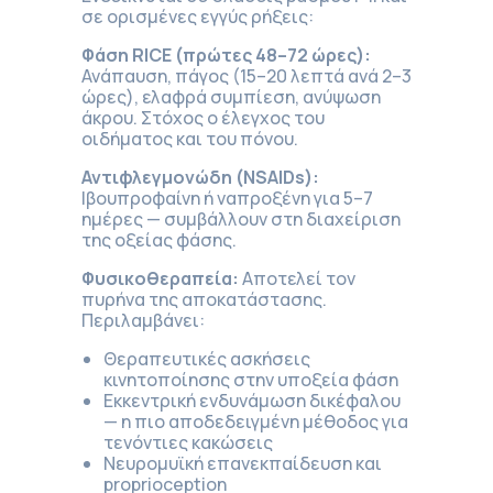
σε ορισμένες εγγύς ρήξεις:
Φάση RICE (πρώτες 48–72 ώρες):
Ανάπαυση, πάγος (15–20 λεπτά ανά 2–3
ώρες), ελαφρά συμπίεση, ανύψωση
άκρου. Στόχος ο έλεγχος του
οιδήματος και του πόνου.
Αντιφλεγμονώδη (NSAIDs):
Ιβουπροφαίνη ή ναπροξένη για 5–7
ημέρες — συμβάλλουν στη διαχείριση
της οξείας φάσης.
Φυσικοθεραπεία:
Αποτελεί τον
πυρήνα της αποκατάστασης.
Περιλαμβάνει:
Θεραπευτικές ασκήσεις
κινητοποίησης στην υποξεία φάση
Εκκεντρική ενδυνάμωση δικέφαλου
— η πιο αποδεδειγμένη μέθοδος για
τενόντιες κακώσεις
Νευρομυϊκή επανεκπαίδευση και
proprioception