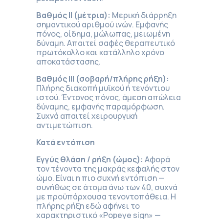
Βαθμός ΙΙ (μέτρια):
Μερική διάρρηξη
σημαντικού αριθμού ινών. Εμφανής
πόνος, οίδημα, μώλωπας, μειωμένη
δύναμη. Απαιτεί σαφές θεραπευτικό
πρωτόκολλο και κατάλληλο χρόνο
αποκατάστασης.
Βαθμός ΙΙΙ (σοβαρή/πλήρης ρήξη):
Πλήρης διακοπή μυϊκού ή τενόντιου
ιστού. Έντονος πόνος, άμεση απώλεια
δύναμης, εμφανής παραμόρφωση.
Συχνά απαιτεί χειρουργική
αντιμετώπιση.
Κατά εντόπιση
Εγγύς θλάση / ρήξη (ώμος):
Αφορά
τον τένοντα της μακράς κεφαλής στον
ώμο. Είναι η πιο συχνή εντόπιση —
συνήθως σε άτομα άνω των 40, συχνά
με προϋπάρχουσα τενοντοπάθεια. Η
πλήρης ρήξη εδώ αφήνει το
χαρακτηριστικό «Popeye sign» —