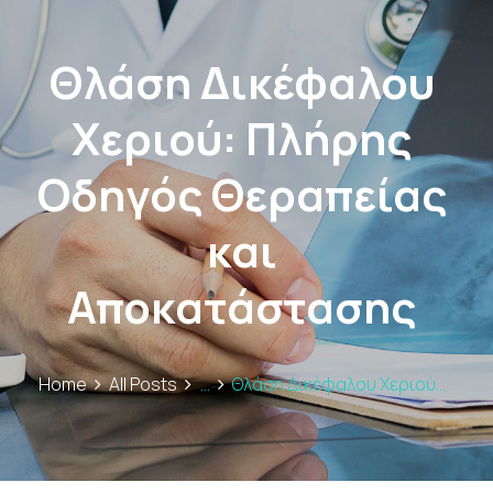
Θλάση Δικέφαλου
Χεριού: Πλήρης
Οδηγός Θεραπείας
και
Αποκατάστασης
Home
All Posts
...
Θλάση Δικέφαλου Χεριού...