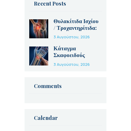
Recent Posts
Θυλακίτιδα Ισχίου
/ Τροχαντηρίτιδα:
Αίτια, Συμπτώματα
3 Αυγούστου, 2026
και Θεραπεία
Κάταγμα
Σκαφοειδούς
Οστού: Γιατί Είναι
3 Αυγούστου, 2026
Τόσο Ύπουλο και
Πώς
Αντιμετωπίζεται
Comments
Calendar