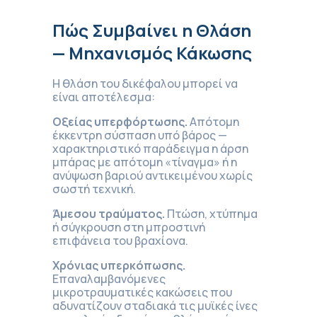
Πώς Συμβαίνει η Θλάση
— Μηχανισμός Κάκωσης
Η θλάση του δικέφαλου μπορεί να
είναι αποτέλεσμα:
Οξείας υπερφόρτωσης.
Απότομη
έκκεντρη σύσπαση υπό βάρος —
χαρακτηριστικό παράδειγμα η άρση
μπάρας με απότομη «τίναγμα» ή η
ανύψωση βαριού αντικειμένου χωρίς
σωστή τεχνική.
Άμεσου τραύματος.
Πτώση, χτύπημα
ή σύγκρουση στη μπροστινή
επιφάνεια του βραχίονα.
Χρόνιας υπερκόπωσης.
Επαναλαμβανόμενες
μικροτραυματικές κακώσεις που
αδυνατίζουν σταδιακά τις μυϊκές ίνες