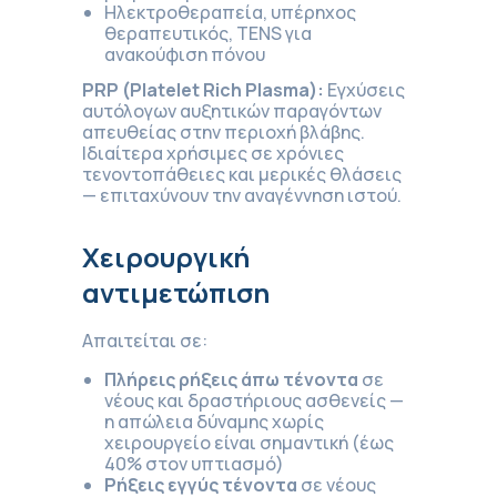
Ηλεκτροθεραπεία, υπέρηχος
θεραπευτικός, TENS για
ανακούφιση πόνου
PRP (Platelet Rich Plasma):
Εγχύσεις
αυτόλογων αυξητικών παραγόντων
απευθείας στην περιοχή βλάβης.
Ιδιαίτερα χρήσιμες σε χρόνιες
τενοντοπάθειες και μερικές θλάσεις
— επιταχύνουν την αναγέννηση ιστού.
Χειρουργική
αντιμετώπιση
Απαιτείται σε:
Πλήρεις ρήξεις άπω τένοντα
σε
νέους και δραστήριους ασθενείς —
η απώλεια δύναμης χωρίς
χειρουργείο είναι σημαντική (έως
40% στον υπτιασμό)
Ρήξεις εγγύς τένοντα
σε νέους