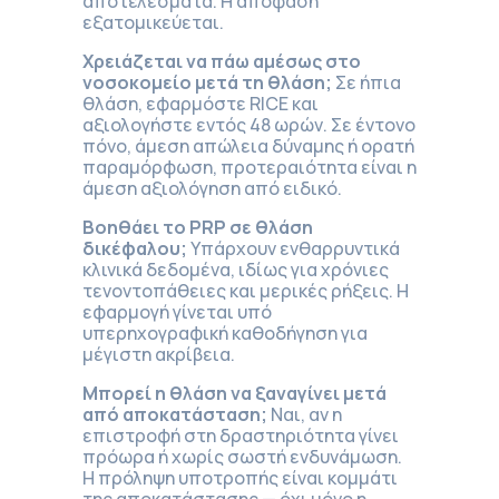
αποτελέσματα. Η απόφαση
εξατομικεύεται.
Χρειάζεται να πάω αμέσως στο
νοσοκομείο μετά τη θλάση;
Σε ήπια
θλάση, εφαρμόστε RICE και
αξιολογήστε εντός 48 ωρών. Σε έντονο
πόνο, άμεση απώλεια δύναμης ή ορατή
παραμόρφωση, προτεραιότητα είναι η
άμεση αξιολόγηση από ειδικό.
Βοηθάει το PRP σε θλάση
δικέφαλου;
Υπάρχουν ενθαρρυντικά
κλινικά δεδομένα, ιδίως για χρόνιες
τενοντοπάθειες και μερικές ρήξεις. Η
εφαρμογή γίνεται υπό
υπερηχογραφική καθοδήγηση για
μέγιστη ακρίβεια.
Μπορεί η θλάση να ξαναγίνει μετά
από αποκατάσταση;
Ναι, αν η
επιστροφή στη δραστηριότητα γίνει
πρόωρα ή χωρίς σωστή ενδυνάμωση.
Η πρόληψη υποτροπής είναι κομμάτι
της αποκατάστασης — όχι μόνο η