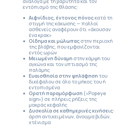
ανάλογα με τη βαρύτητα και τον
εντόπισμό της θλάσης:
Αιφνίδιος, έντονος πόνος
κατά τη
στιγμή της κάκωσης — πολλοί
ασθενείς αναφέρουν ότι «άκουσαν
ένα κρακ»
Οίδημα και μώλωπας
στην περιοχή
της βλάβης, που εμφανίζονται
εντός ωρών
Μειωμένη δύναμη
στην κάμψη του
αγκώνα και τον υπτιασμό της
παλάμης
Ευαισθησία στην ψηλάφηση
του
δικέφαλου σε όλο το μήκος του ή
εντοπισμένα
Ορατή παραμόρφωση
(«Popeye
sign») σε πλήρεις ρήξεις της
μακράς κεφαλής
Δυσκολία σε καθημερινές κινήσεις
:
άρση αντικειμένων, άνοιγμα βιδών,
χτένισμα