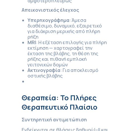
αμφοτεροπλεύρως
Απεικονιστικός έλεγχος
Υπερηχογράφημα
: Άμεσα
διαθέσιμο, δυναμικό, εξαιρετικό
για διάκριση μερικής από πλήρη
ρήξη
MRI
: Η εξέταση επιλογής για πλήρη
εκτίμηση — χαρτογραφεί την
έκταση της βλάβης, τη θέση της
ρήξης και πιθανή εμπλοκή
γειτονικών δομών
Ακτινογραφία
: Για αποκλεισμό
οστικής βλάβης
Θεραπεία: Το Πλήρες
Θεραπευτικό Πλαίσιο
Συντηρητική αντιμετώπιση
Ενδείκνυται σε θλάσεις βαθμού Ι–ΙΙ και