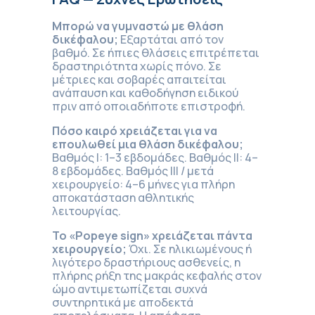
Μπορώ να γυμναστώ με θλάση
δικέφαλου;
Εξαρτάται από τον
βαθμό. Σε ήπιες θλάσεις επιτρέπεται
δραστηριότητα χωρίς πόνο. Σε
μέτριες και σοβαρές απαιτείται
ανάπαυση και καθοδήγηση ειδικού
πριν από οποιαδήποτε επιστροφή.
Πόσο καιρό χρειάζεται για να
επουλωθεί μια θλάση δικέφαλου;
Βαθμός Ι: 1–3 εβδομάδες. Βαθμός ΙΙ: 4–
8 εβδομάδες. Βαθμός ΙΙΙ / μετά
χειρουργείο: 4–6 μήνες για πλήρη
αποκατάσταση αθλητικής
λειτουργίας.
Το «Popeye sign» χρειάζεται πάντα
χειρουργείο;
Όχι. Σε ηλικιωμένους ή
λιγότερο δραστήριους ασθενείς, η
πλήρης ρήξη της μακράς κεφαλής στον
ώμο αντιμετωπίζεται συχνά
συντηρητικά με αποδεκτά