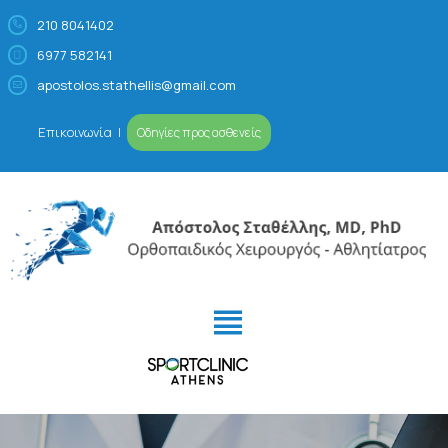
210 8041402
6977 582141
Απόστολος Σταθέλλης
Ορθοπαιδικός Χειρουργός – Αθλητίατρος
apostolos.stathellis@gmail.com
Επικοινωνία
|
Οδηγίες προς ασθενείς
ΙΑΤΡΕΊΟ
ΠΡΟΦΊΛ
ΠΑΘΉΣΕΙΣ- ΑΘΛΗΤΙΚΈΣ
ΚΑΚΏΣΕΙΣ
ΕΙΔΙΚΕΎΣΕΙΣ
VIDEOS/MEDIA
ΚΛΕΊΣΤΕ ΡΑΝΤΕΒΟΎ